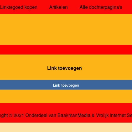
Linktegoed kopen
Artikelen
Alle dochterpagina's
Link toevoegen
Link toevoegen
ight © 2021 Onderdeel van
BaakmanMedia
&
Vrolijk Internet S